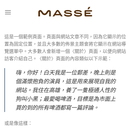
Skip
to
content
這是一個範例頁面。頁面與網站文章不同，因為它顯示的位
置為固定位置，並且大多數的佈景主題會將它顯示在網站導
覽選單中。大多數人會新增一個〈關於〉頁面，以便向網站
訪客介紹自己。〈關於〉頁面的內容類似以下示範：
嗨，你好！白天我是一位郵差，晚上則是
個滿懷抱負的演員，這是用來展現自我的
網站。我住在高雄，養了一隻極通人性的
狗叫小黑；最愛喝啤酒，目標是為市面上
買的到的所有啤酒都寫一篇評論。
或是像這樣：