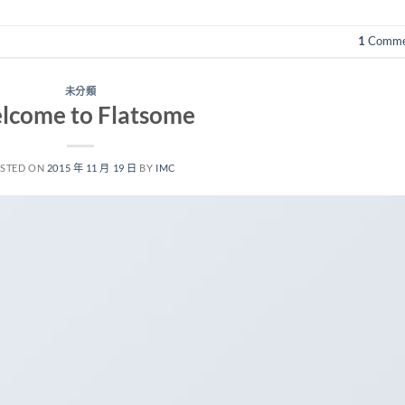
1
Comme
未分類
lcome to Flatsome
STED ON
2015 年 11 月 19 日
BY
IMC