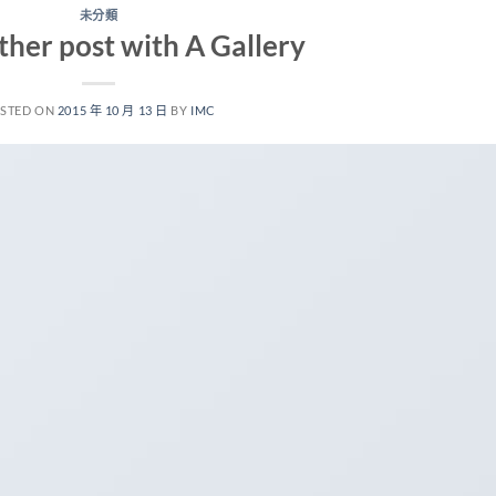
未分類
ther post with A Gallery
STED ON
2015 年 10 月 13 日
BY
IMC