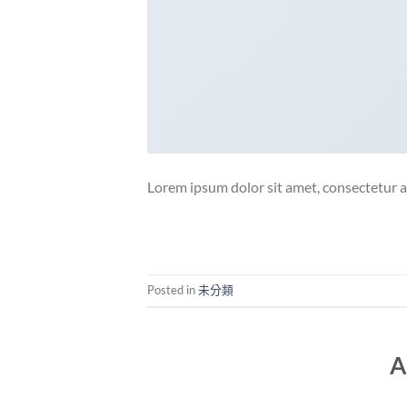
Lorem ipsum dolor sit amet, consectetur ad
Posted in
未分類
A