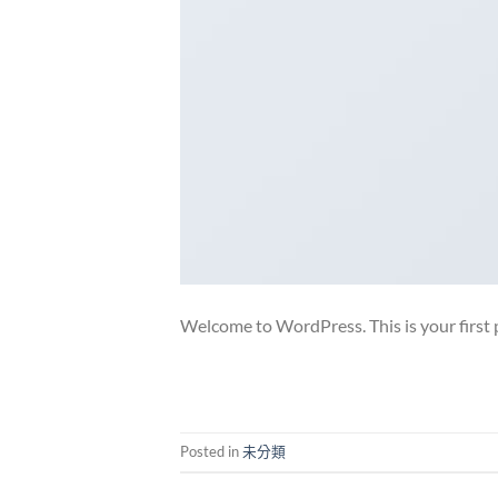
Welcome to WordPress. This is your first p
Posted in
未分類