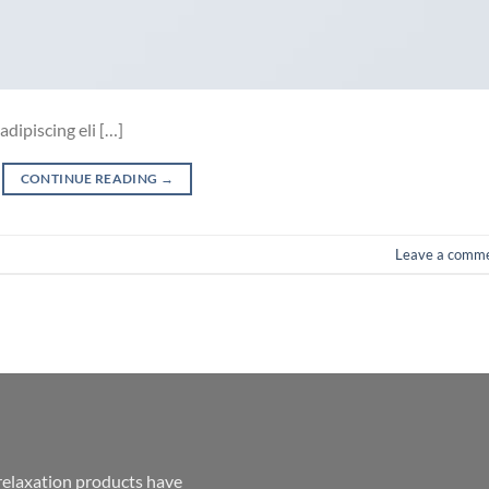
dipiscing eli […]
CONTINUE READING
→
Leave a comm
relaxation products have