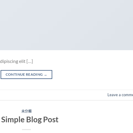
ipiscing elit […]
CONTINUE READING
→
Leave a comm
未分類
 Simple Blog Post