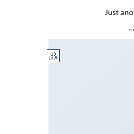
Just ano
PO
13
10 月