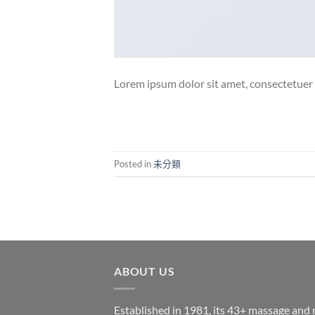
Lorem ipsum dolor sit amet, consectetuer a
Posted in
未分類
ABOUT US
Established in 1981, its 43+ massage and 