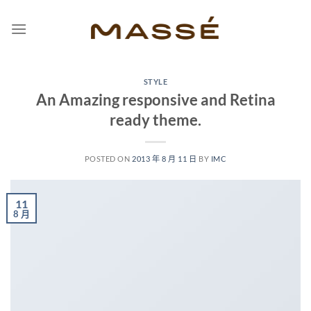
Skip
to
content
STYLE
An Amazing responsive and Retina
ready theme.
POSTED ON
2013 年 8 月 11 日
BY
IMC
11
8 月