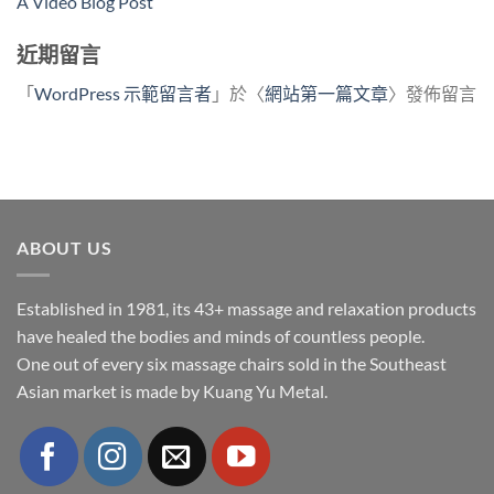
A Video Blog Post
近期留言
「
WordPress 示範留言者
」於〈
網站第一篇文章
〉發佈留言
ABOUT US
Established in 1981, its 43+ massage and relaxation products
have healed the bodies and minds of countless people.
One out of every six massage chairs sold in the Southeast
Asian market is made by Kuang Yu Metal.